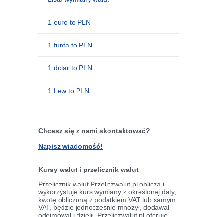
1 euro to PLN
1 funta to PLN
1 dolar to PLN
1 Lew to PLN
Chcesz się z nami skontaktować?
Napisz wiadomość!
Kursy walut i przelicznik walut
Przelicznik walut Przeliczwalut.pl oblicza i
wykorzystuje kurs wymiany z określonej daty,
kwotę obliczoną z podatkiem VAT lub samym
VAT, będzie jednocześnie mnożył, dodawał,
odejmował i dzielił. Przeliczwalut.pl oferuje