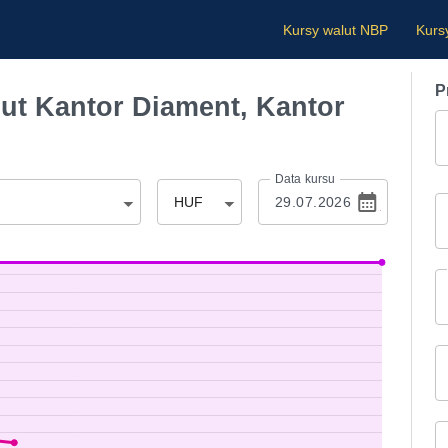
Kursy walut NBP
Kurs
P
t Kantor Diament, Kantor
Data kursu
HUF