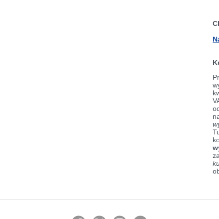
C
N
K
Pr
wy
k
V
od
n
w
Tu
k
w
z
k
o