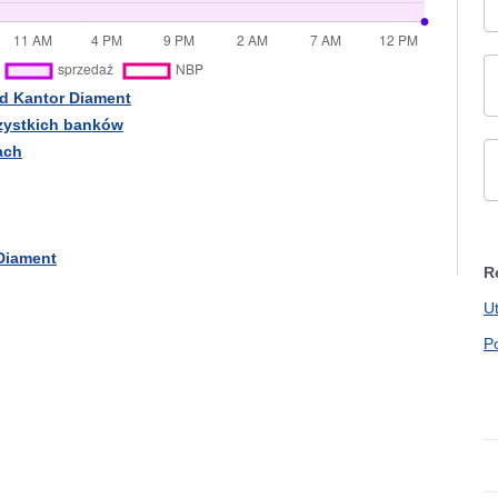
od Kantor Diament
szystkich banków
ach
 Diament
R
U
P