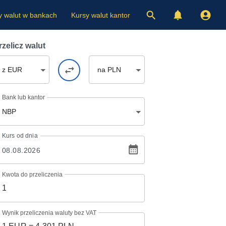
y walut w bankach
Kursy walut kantor
rzelicz walut
z EUR
na PLN
Bank lub kantor
NBP
Kurs
od dnia
Kwota do przeliczenia
Wynik przeliczenia waluty bez VAT