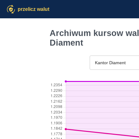
przelicz walut
Archiwum kursow walu
Diament
Kantor Diament