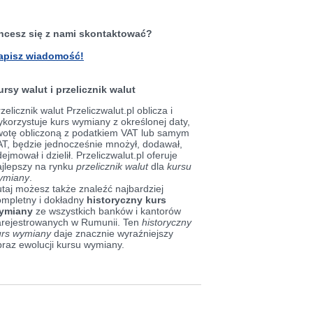
hcesz się z nami skontaktować?
apisz wiadomość!
ursy walut i przelicznik walut
zelicznik walut Przeliczwalut.pl oblicza i
korzystuje kurs wymiany z określonej daty,
wotę obliczoną z podatkiem VAT lub samym
AT, będzie jednocześnie mnożył, dodawał,
ejmował i dzielił. Przeliczwalut.pl oferuje
ajlepszy na rynku
przelicznik walut
dla
kursu
ymiany
.
taj możesz także znaleźć najbardziej
ompletny i dokładny
historyczny kurs
ymiany
ze wszystkich banków i kantorów
arejestrowanych w Rumunii. Ten
historyczny
urs wymiany
daje znacznie wyraźniejszy
braz ewolucji kursu wymiany.