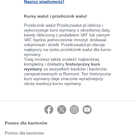
Napisz wiadomość!
Kursy walut i przelicznik walut
Przelicznik walut Przeliczwalut.pl oblicza i
wykorzystuje kurs wymiany z określonej daty,
kwotę obliczoną z podatkiem VAT lub samym
VAT, będzie jednocześnie mnożył, dodawał,
odejmował i dzielił. Przeliczwalut.pl oferuje
najlepszy na rynku
przelicznik walut
dla
kursu
wymiany
.
Tutaj możesz także znaleźć najbardziej
kompletny i dokładny
historyczny kurs
wymiany
ze wszystkich banków i kantorów
zarejestrowanych w Rumunii. Ten
historyczny
kurs wymiany
daje znacznie wyraźniejszy
obraz ewolucji kursu wymiany.
Pomoc dla kantorów
Pomoc dla kantorów