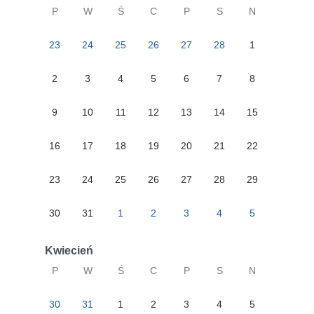
P
W
Ś
C
P
S
N
23
24
25
26
27
28
1
2
3
4
5
6
7
8
9
10
11
12
13
14
15
16
17
18
19
20
21
22
23
24
25
26
27
28
29
30
31
1
2
3
4
5
Kwiecień
P
W
Ś
C
P
S
N
30
31
1
2
3
4
5