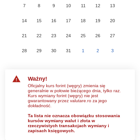
7
8
9
10
11
12
13
14
15
16
17
18
19
20
21
22
23
24
25
26
27
28
29
30
31
1
2
3
Ważny!
Oficjalny kurs forint (węgry) zmienia się
generalnie w połowie bieżącego dnia, tylko raz.
Kurs wymiany forint (węgry) nie jest
gwarantowany przez valutare.ro za jego
dokładność.
Ta lista nie oznacza obowiązku stosowania
kursów wymiany walut i złota w
rzeczywistych transakcjach wymiany i
zapisach księgowych.