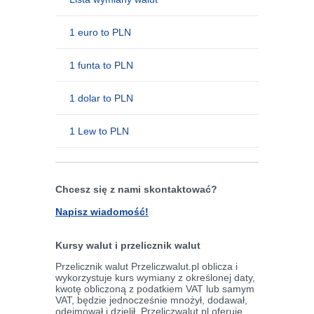
1 euro to PLN
1 funta to PLN
1 dolar to PLN
1 Lew to PLN
Chcesz się z nami skontaktować?
Napisz wiadomość!
Kursy walut i przelicznik walut
Przelicznik walut Przeliczwalut.pl oblicza i
wykorzystuje kurs wymiany z określonej daty,
kwotę obliczoną z podatkiem VAT lub samym
VAT, będzie jednocześnie mnożył, dodawał,
odejmował i dzielił. Przeliczwalut.pl oferuje