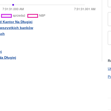
d Kantor Na Długiej
e wszystkich banków
ach
j
Na Długiej
R
U
P