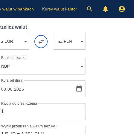
y walut w bankach
Kursy walut kantor
rzelicz walut
z EUR
na PLN
Bank lub kantor
NBP
Kurs
od dnia
Kwota do przeliczenia
Wynik przeliczenia waluty bez VAT