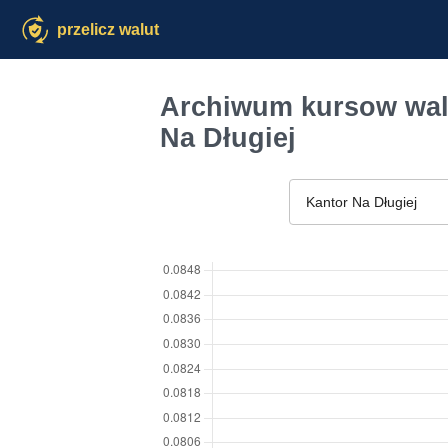
przelicz walut
Archiwum kursow walu
Na Długiej
Kantor Na Długiej