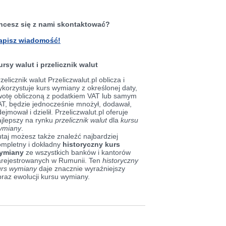
hcesz się z nami skontaktować?
apisz wiadomość!
ursy walut i przelicznik walut
zelicznik walut Przeliczwalut.pl oblicza i
korzystuje kurs wymiany z określonej daty,
wotę obliczoną z podatkiem VAT lub samym
AT, będzie jednocześnie mnożył, dodawał,
ejmował i dzielił. Przeliczwalut.pl oferuje
ajlepszy na rynku
przelicznik walut
dla
kursu
ymiany
.
taj możesz także znaleźć najbardziej
ompletny i dokładny
historyczny kurs
ymiany
ze wszystkich banków i kantorów
arejestrowanych w Rumunii. Ten
historyczny
urs wymiany
daje znacznie wyraźniejszy
braz ewolucji kursu wymiany.