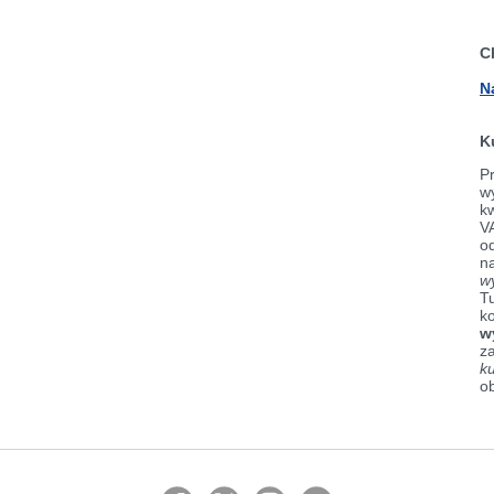
C
N
K
Pr
wy
k
V
od
n
w
Tu
k
w
z
k
o