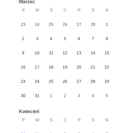
Marzec
P
W
Ś
C
P
S
N
23
24
25
26
27
28
1
2
3
4
5
6
7
8
9
10
11
12
13
14
15
16
17
18
19
20
21
22
23
24
25
26
27
28
29
30
31
1
2
3
4
5
Kwiecień
P
W
Ś
C
P
S
N