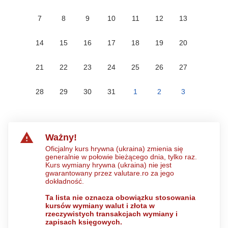
7
8
9
10
11
12
13
14
15
16
17
18
19
20
21
22
23
24
25
26
27
28
29
30
31
1
2
3
Ważny!
Oficjalny kurs hrywna (ukraina) zmienia się
generalnie w połowie bieżącego dnia, tylko raz.
Kurs wymiany hrywna (ukraina) nie jest
gwarantowany przez valutare.ro za jego
dokładność.
Ta lista nie oznacza obowiązku stosowania
kursów wymiany walut i złota w
rzeczywistych transakcjach wymiany i
zapisach księgowych.