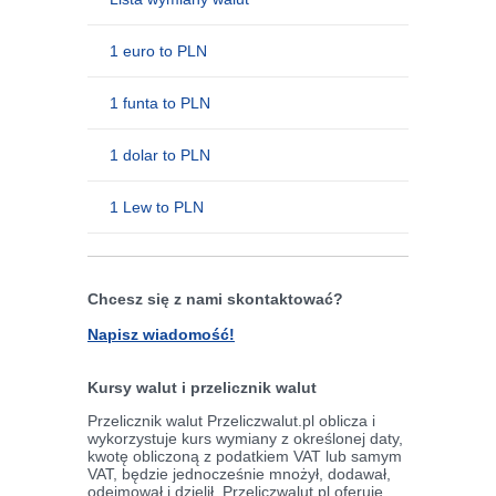
1 euro to PLN
1 funta to PLN
1 dolar to PLN
1 Lew to PLN
Chcesz się z nami skontaktować?
Napisz wiadomość!
Kursy walut i przelicznik walut
Przelicznik walut Przeliczwalut.pl oblicza i
wykorzystuje kurs wymiany z określonej daty,
kwotę obliczoną z podatkiem VAT lub samym
VAT, będzie jednocześnie mnożył, dodawał,
odejmował i dzielił. Przeliczwalut.pl oferuje