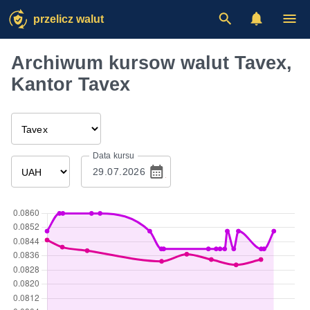
przelicz walut
Archiwum kursow walut Tavex,
Kantor Tavex
Data kursu