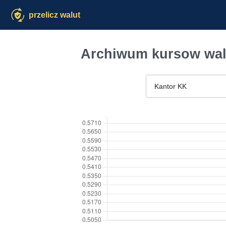
przelicz walut
Archiwum kursow wal
Kantor KK