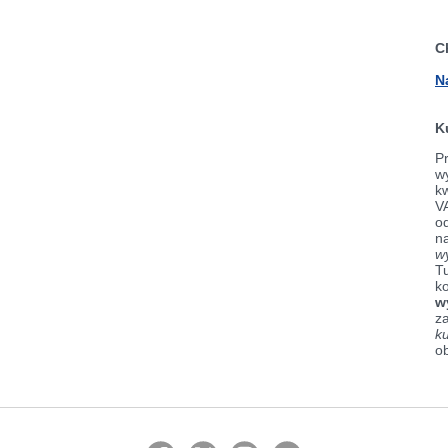
C
N
K
Pr
wy
k
V
od
n
w
Tu
k
w
z
k
o