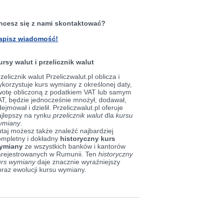
hcesz się z nami skontaktować?
apisz wiadomość!
ursy walut i przelicznik walut
zelicznik walut Przeliczwalut.pl oblicza i
korzystuje kurs wymiany z określonej daty,
wotę obliczoną z podatkiem VAT lub samym
AT, będzie jednocześnie mnożył, dodawał,
ejmował i dzielił. Przeliczwalut.pl oferuje
ajlepszy na rynku
przelicznik walut
dla
kursu
ymiany
.
taj możesz także znaleźć najbardziej
ompletny i dokładny
historyczny kurs
ymiany
ze wszystkich banków i kantorów
arejestrowanych w Rumunii. Ten
historyczny
urs wymiany
daje znacznie wyraźniejszy
braz ewolucji kursu wymiany.