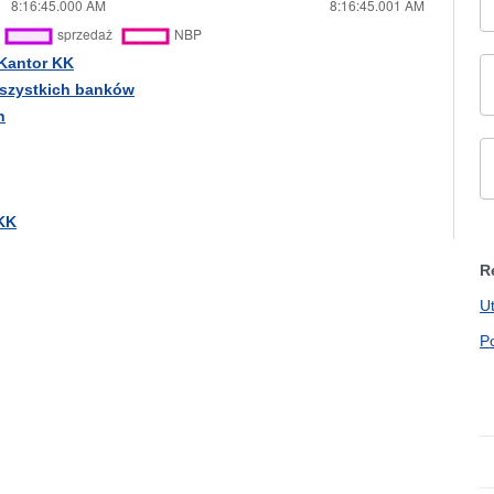
Kantor KK
wszystkich banków
h
 KK
R
U
P