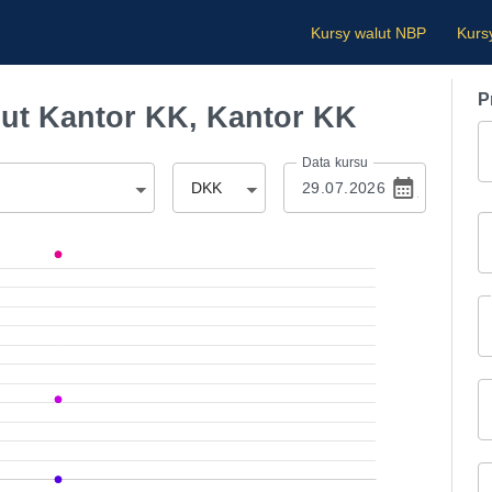
Kursy walut NBP
Kurs
P
ut Kantor KK, Kantor KK
Data kursu
DKK