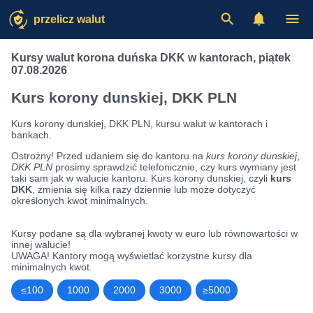
przelicz walut
Kursy walut korona duńska DKK w kantorach
,
piątek
07.08.2026
Kurs korony dunskiej, DKK PLN
Kurs korony dunskiej, DKK PLN, kursu walut w kantorach i
bankach.
Ostrożny! Przed udaniem się do kantoru na
kurs korony dunskiej
,
DKK PLN
prosimy sprawdzić telefonicznie, czy kurs wymiany jest
taki sam jak w walucie kantoru. Kurs korony dunskiej, czyli
kurs
DKK
, zmienia się kilka razy dziennie lub może dotyczyć
określonych kwot minimalnych.
Kursy podane są dla wybranej kwoty w euro lub równowartości w
innej walucie!
UWAGA! Kantory mogą wyświetlać korzystne kursy dla
minimalnych kwot.
≤100
1000
2000
3000
≥5000