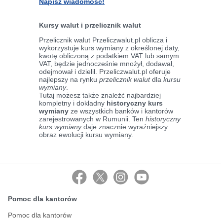
Napisz wiadomość!
Kursy walut i przelicznik walut
Przelicznik walut Przeliczwalut.pl oblicza i
wykorzystuje kurs wymiany z określonej daty,
kwotę obliczoną z podatkiem VAT lub samym
VAT, będzie jednocześnie mnożył, dodawał,
odejmował i dzielił. Przeliczwalut.pl oferuje
najlepszy na rynku
przelicznik walut
dla
kursu
wymiany
.
Tutaj możesz także znaleźć najbardziej
kompletny i dokładny
historyczny kurs
wymiany
ze wszystkich banków i kantorów
zarejestrowanych w Rumunii. Ten
historyczny
kurs wymiany
daje znacznie wyraźniejszy
obraz ewolucji kursu wymiany.
Pomoc dla kantorów
Pomoc dla kantorów