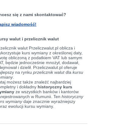
hcesz się z nami skontaktować?
apisz wiadomość!
ursy walut i przelicznik walut
zelicznik walut Przeliczwalut.pl oblicza i
korzystuje kurs wymiany z określonej daty,
wotę obliczoną z podatkiem VAT lub samym
AT, będzie jednocześnie mnożył, dodawał,
ejmował i dzielił. Przeliczwalut.pl oferuje
ajlepszy na rynku
przelicznik walut
dla
kursu
ymiany
.
taj możesz także znaleźć najbardziej
ompletny i dokładny
historyczny kurs
ymiany
ze wszystkich banków i kantorów
arejestrowanych w Rumunii. Ten
historyczny
urs wymiany
daje znacznie wyraźniejszy
braz ewolucji kursu wymiany.