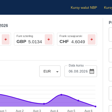
Kursy walut NBP
Kurs
P
.2026
Funt szterling
Frank szwajcarski
GBP
CHF
5.0134
4.6049
Data kursu
EUR