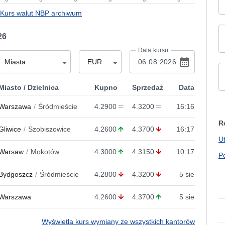
Kurs walut NBP archiwum
26
Data kursu
Miasta
EUR
Miasto / Dzielnica
Kupno
Sprzedaż
Data
Warszawa
Śródmieście
4.2900
4.3200
16:16
R
Gliwice
Szobiszowice
4.2600
4.3700
16:17
U
Warsaw
Mokotów
4.3000
4.3150
10:17
P
Bydgoszcz
Śródmieście
4.2800
4.3200
5 sie
Warszawa
4.2600
4.3700
5 sie
Wyświetla kurs wymiany ze wszystkich kantorów