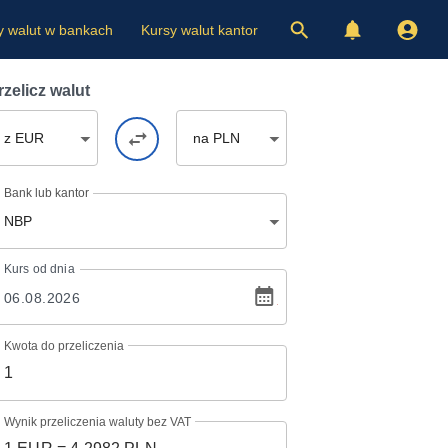
y walut w bankach
Kursy walut kantor
rzelicz walut
z EUR
na PLN
Bank lub kantor
NBP
Kurs
od dnia
Kwota do przeliczenia
Wynik przeliczenia waluty bez VAT