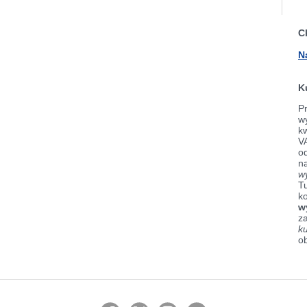
C
N
K
Pr
wy
k
V
od
n
w
Tu
k
w
z
k
o