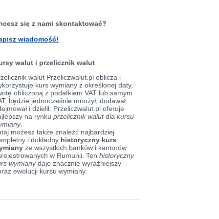
hcesz się z nami skontaktować?
apisz wiadomość!
ursy walut i przelicznik walut
zelicznik walut Przeliczwalut.pl oblicza i
korzystuje kurs wymiany z określonej daty,
wotę obliczoną z podatkiem VAT lub samym
AT, będzie jednocześnie mnożył, dodawał,
ejmował i dzielił. Przeliczwalut.pl oferuje
ajlepszy na rynku
przelicznik walut
dla
kursu
ymiany
.
taj możesz także znaleźć najbardziej
ompletny i dokładny
historyczny kurs
ymiany
ze wszystkich banków i kantorów
arejestrowanych w Rumunii. Ten
historyczny
urs wymiany
daje znacznie wyraźniejszy
braz ewolucji kursu wymiany.