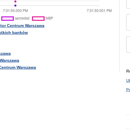
ntor Centrum Warszawa
ystkich banków
rszawa
 Warszawa
 Centrum Warszawa
R
U
P