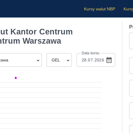
Kursy walut NBP
Kurs
P
ut Kantor Centrum
ntrum Warszawa
Data kursu
zawa
GEL