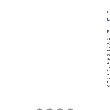
C
N
K
Pr
wy
k
V
od
n
w
Tu
k
w
z
k
o