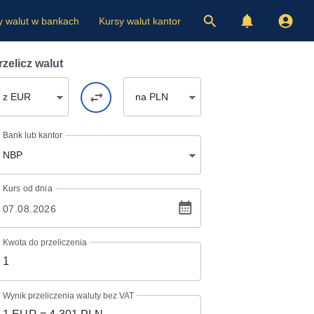
y walut w bankach
Kursy walut kantor
rzelicz walut
z EUR
na PLN
Bank lub kantor
NBP
Kurs
od dnia
Kwota do przeliczenia
Wynik przeliczenia waluty bez VAT