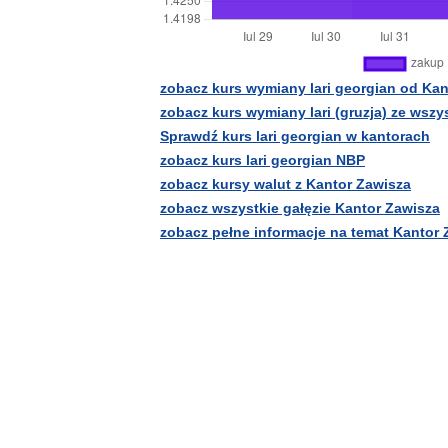
zobacz kurs wymiany lari georgian od Kan
zobacz kurs wymiany lari (gruzja) ze wsz
Sprawdź kurs lari georgian w kantorach
zobacz kurs lari georgian NBP
zobacz kursy walut z Kantor Zawisza
zobacz wszystkie gałęzie Kantor Zawisza
zobacz pełne informacje na temat Kantor 