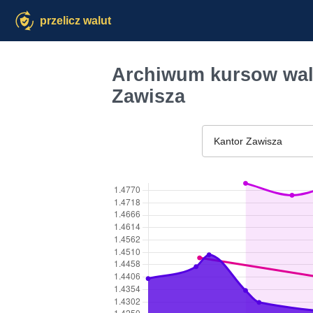
przelicz walut
Archiwum kursow walu
Zawisza
Kantor Zawisza