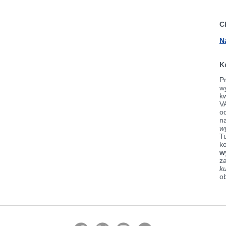
C
N
K
Pr
wy
k
V
od
n
w
Tu
k
w
z
k
o