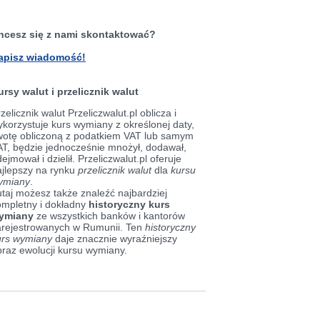
hcesz się z nami skontaktować?
apisz wiadomość!
ursy walut i przelicznik walut
zelicznik walut Przeliczwalut.pl oblicza i
korzystuje kurs wymiany z określonej daty,
wotę obliczoną z podatkiem VAT lub samym
AT, będzie jednocześnie mnożył, dodawał,
ejmował i dzielił. Przeliczwalut.pl oferuje
ajlepszy na rynku
przelicznik walut
dla
kursu
ymiany
.
taj możesz także znaleźć najbardziej
ompletny i dokładny
historyczny kurs
ymiany
ze wszystkich banków i kantorów
arejestrowanych w Rumunii. Ten
historyczny
urs wymiany
daje znacznie wyraźniejszy
braz ewolucji kursu wymiany.