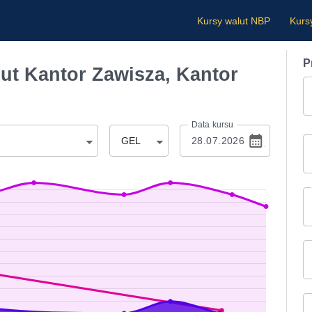
Kursy walut NBP
Kurs
P
t Kantor Zawisza, Kantor
Data kursu
GEL