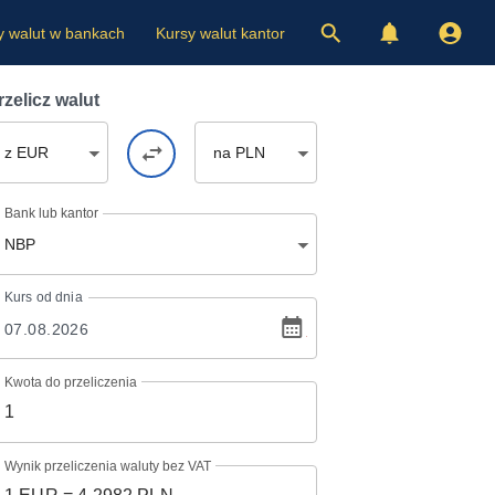
y walut w bankach
Kursy walut kantor
rzelicz walut
z EUR
na PLN
Bank lub kantor
NBP
Kurs
od dnia
Kwota do przeliczenia
Wynik przeliczenia waluty bez VAT