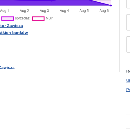
tor Zawisza
ystkich banków
Zawisza
R
U
P