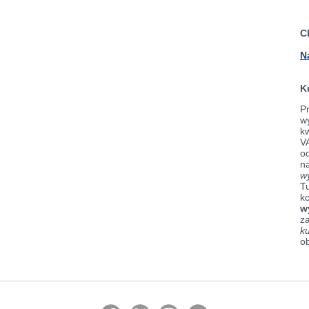
C
N
K
Pr
wy
k
V
od
n
w
Tu
k
w
z
k
o