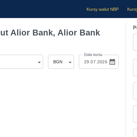
Kursy walut NBP
Kurs
P
t Alior Bank, Alior Bank
Data kursu
BGN