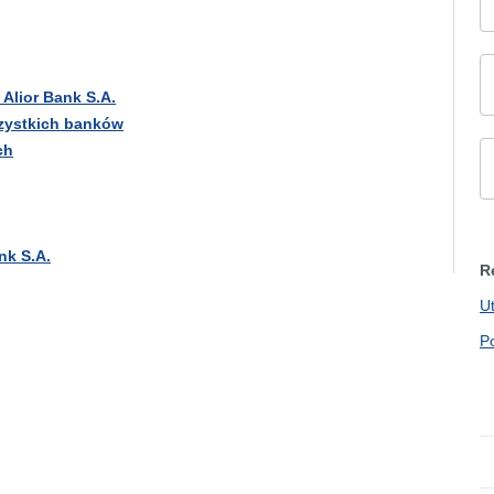
Alior Bank S.A.
szystkich banków
ch
nk S.A.
R
U
P