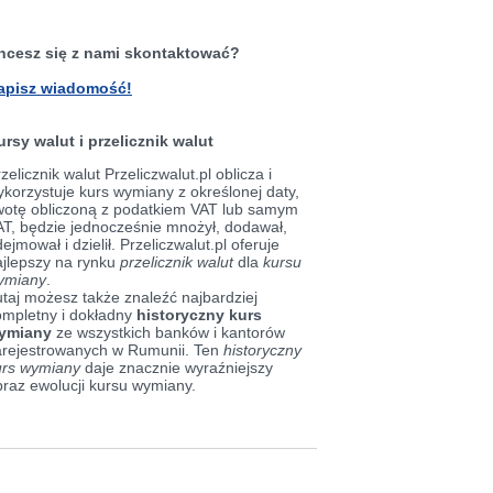
hcesz się z nami skontaktować?
apisz wiadomość!
ursy walut i przelicznik walut
zelicznik walut Przeliczwalut.pl oblicza i
korzystuje kurs wymiany z określonej daty,
wotę obliczoną z podatkiem VAT lub samym
AT, będzie jednocześnie mnożył, dodawał,
ejmował i dzielił. Przeliczwalut.pl oferuje
ajlepszy na rynku
przelicznik walut
dla
kursu
ymiany
.
taj możesz także znaleźć najbardziej
ompletny i dokładny
historyczny kurs
ymiany
ze wszystkich banków i kantorów
arejestrowanych w Rumunii. Ten
historyczny
urs wymiany
daje znacznie wyraźniejszy
braz ewolucji kursu wymiany.