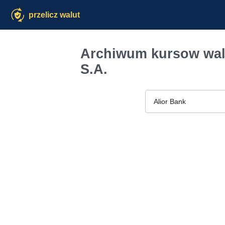
przelicz walut
Archiwum kursow walu
S.A.
Alior Bank