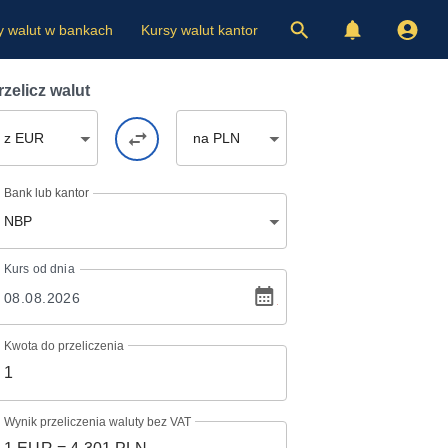
y walut w bankach
Kursy walut kantor
rzelicz walut
z EUR
na PLN
Bank lub kantor
NBP
Kurs
od dnia
Kwota do przeliczenia
Wynik przeliczenia waluty bez VAT