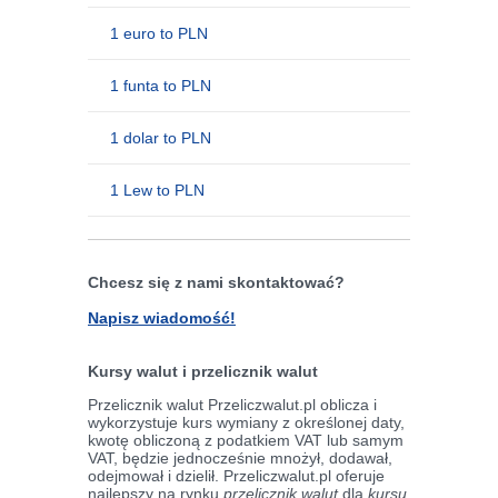
1 euro to PLN
1 funta to PLN
1 dolar to PLN
1 Lew to PLN
Chcesz się z nami skontaktować?
Napisz wiadomość!
Kursy walut i przelicznik walut
Przelicznik walut Przeliczwalut.pl oblicza i
wykorzystuje kurs wymiany z określonej daty,
kwotę obliczoną z podatkiem VAT lub samym
VAT, będzie jednocześnie mnożył, dodawał,
odejmował i dzielił. Przeliczwalut.pl oferuje
najlepszy na rynku
przelicznik walut
dla
kursu