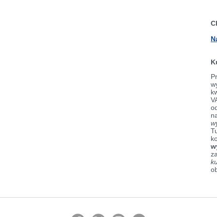
C
N
K
Pr
wy
k
V
od
n
w
Tu
k
w
z
k
o