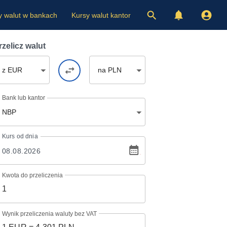
y walut w bankach
Kursy walut kantor
rzelicz walut
z EUR
na PLN
Bank lub kantor
NBP
Kurs
od dnia
Kwota do przeliczenia
Wynik przeliczenia waluty bez VAT