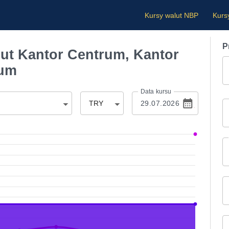
Kursy walut NBP
Kurs
P
ut Kantor Centrum, Kantor
rum
Data kursu
TRY