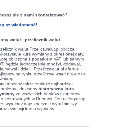
hcesz się z nami skontaktować?
apisz wiadomość!
ursy walut i przelicznik walut
zelicznik walut Przeliczwalut.pl oblicza i
korzystuje kurs wymiany z określonej daty,
wotę obliczoną z podatkiem VAT lub samym
AT, będzie jednocześnie mnożył, dodawał,
ejmował i dzielił. Przeliczwalut.pl oferuje
ajlepszy na rynku
przelicznik walut
dla
kursu
ymiany
.
taj możesz także znaleźć najbardziej
ompletny i dokładny
historyczny kurs
ymiany
ze wszystkich banków i kantorów
arejestrowanych w Rumunii. Ten
historyczny
urs wymiany
daje znacznie wyraźniejszy
braz ewolucji kursu wymiany.