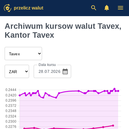
przelicz walut
Archiwum kursow walut Tavex,
Kantor Tavex
Data kursu