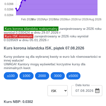
Kurs korona islandzka maksymalny
zarejestrowany w 2026 roku
wyniósł 0.030424 w dniu 29.07.2026 r
Kurs ISK minimum
zarejestrowany w 2026 roku wyniósł
0.028569 w dniu 05.01.2026 r
Kurs korona islandzka ISK
,
piątek 07.08.2026
Kursy podane są dla wybranej kwoty w euro lub równowartości w
innej walucie!
UWAGA! Kantory mogą wyświetlać korzystne kursy dla
minimalnych kwot.
≤100
1000
2000
3000
≥5000
Data kursu
Kurs NBP: 0.0302