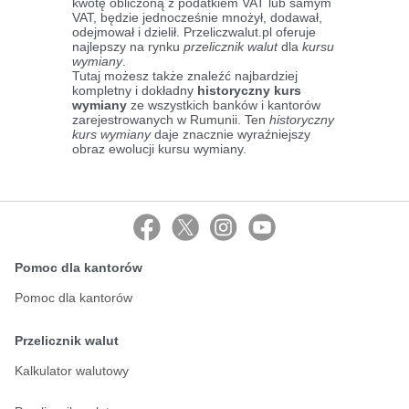
kwotę obliczoną z podatkiem VAT lub samym
VAT, będzie jednocześnie mnożył, dodawał,
odejmował i dzielił. Przeliczwalut.pl oferuje
najlepszy na rynku
przelicznik walut
dla
kursu
wymiany
.
Tutaj możesz także znaleźć najbardziej
kompletny i dokładny
historyczny kurs
wymiany
ze wszystkich banków i kantorów
zarejestrowanych w Rumunii. Ten
historyczny
kurs wymiany
daje znacznie wyraźniejszy
obraz ewolucji kursu wymiany.
Pomoc dla kantorów
Pomoc dla kantorów
Przelicznik walut
Kalkulator walutowy