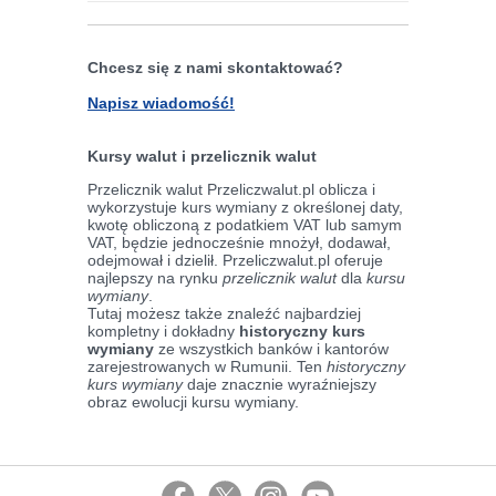
Chcesz się z nami skontaktować?
Napisz wiadomość!
Kursy walut i przelicznik walut
Przelicznik walut Przeliczwalut.pl oblicza i
wykorzystuje kurs wymiany z określonej daty,
kwotę obliczoną z podatkiem VAT lub samym
VAT, będzie jednocześnie mnożył, dodawał,
odejmował i dzielił. Przeliczwalut.pl oferuje
najlepszy na rynku
przelicznik walut
dla
kursu
wymiany
.
Tutaj możesz także znaleźć najbardziej
kompletny i dokładny
historyczny kurs
wymiany
ze wszystkich banków i kantorów
zarejestrowanych w Rumunii. Ten
historyczny
kurs wymiany
daje znacznie wyraźniejszy
obraz ewolucji kursu wymiany.