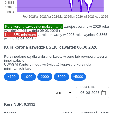
Kurs korona szwedzka maksymalny
zarejestrowany w 2026 roku
wyniósł 0.4011 w dniu 09.03.2026 r
Kurs SEK minimum
zarejestrowany w 2026 roku wyniósł 0.3865
w dniu 29.06.2026 r
Kurs korona szwedzka SEK
,
czwartek 06.08.2026
Kursy podane są dla wybranej kwoty w euro lub równowartości w
innej walucie!
UWAGA! Kantory mogą wyświetlać korzystne kursy dla
minimalnych kwot.
≤100
1000
2000
3000
≥5000
Data kursu
Kurs NBP: 0.3931
Kantor
Kupić
Sprzedać
Data