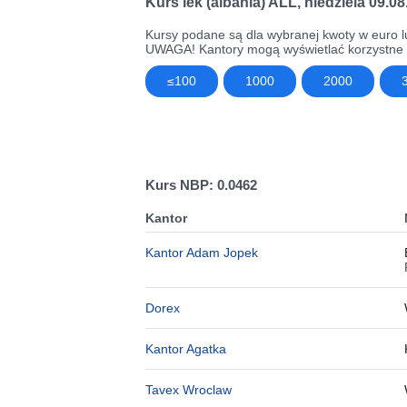
Kurs lek (albania) ALL
,
niedziela 09.0
Kursy podane są dla wybranej kwoty w euro l
UWAGA! Kantory mogą wyświetlać korzystne k
≤100
1000
2000
Kurs NBP: 0.0462
Kantor
Kantor Adam Jopek
Dorex
Kantor Agatka
Tavex Wroclaw