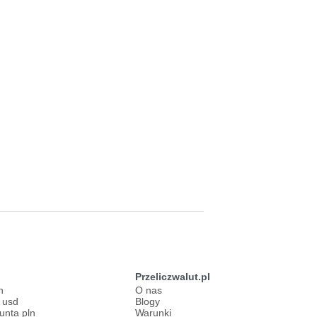
Przeliczwalut.pl
n
O nas
s usd
Blogy
funta pln
Warunki