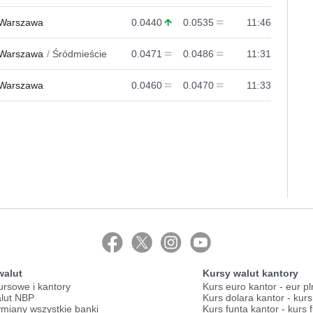
Warszawa
0.0440
0.0535
11:46
Warszawa
Śródmieście
0.0471
0.0486
11:31
Warszawa
0.0460
0.0470
11:33
walut
Kursy walut kantory
ursowe i kantory
Kurs euro kantor - eur pl
lut NBP
Kurs dolara kantor - kur
miany wszystkie banki
Kurs funta kantor - kurs 