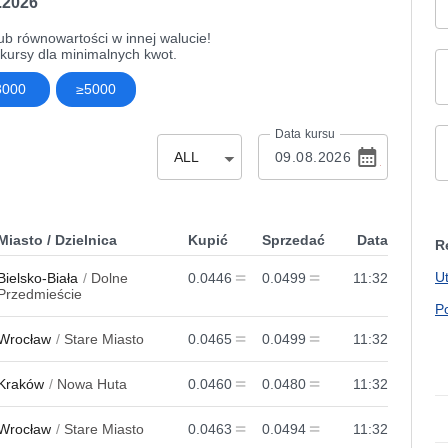
8.2026
ub równowartości w innej walucie!
ursy dla minimalnych kwot.
3000
≥5000
Data kursu
ALL
Miasto / Dzielnica
Kupić
Sprzedać
Data
R
U
Bielsko-Biała
Dolne
0.0446
0.0499
11:32
Przedmieście
P
Wrocław
Stare Miasto
0.0465
0.0499
11:32
Kraków
Nowa Huta
0.0460
0.0480
11:32
Wrocław
Stare Miasto
0.0463
0.0494
11:32