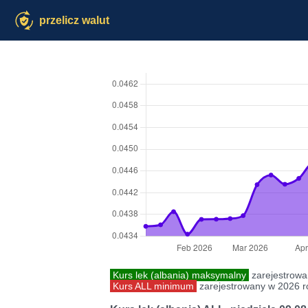
przelicz walut
Kurs lek (albania) maksymalny
zarejestrowa
Kurs ALL minimum
zarejestrowany w 2026 r