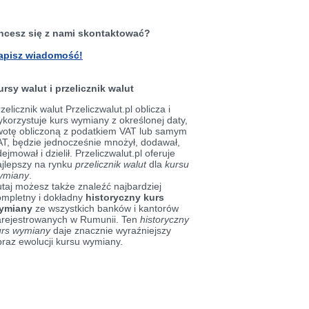
hcesz się z nami skontaktować?
apisz wiadomość!
ursy walut i przelicznik walut
zelicznik walut Przeliczwalut.pl oblicza i
korzystuje kurs wymiany z określonej daty,
wotę obliczoną z podatkiem VAT lub samym
AT, będzie jednocześnie mnożył, dodawał,
ejmował i dzielił. Przeliczwalut.pl oferuje
ajlepszy na rynku
przelicznik walut
dla
kursu
ymiany
.
taj możesz także znaleźć najbardziej
ompletny i dokładny
historyczny kurs
ymiany
ze wszystkich banków i kantorów
arejestrowanych w Rumunii. Ten
historyczny
urs wymiany
daje znacznie wyraźniejszy
braz ewolucji kursu wymiany.