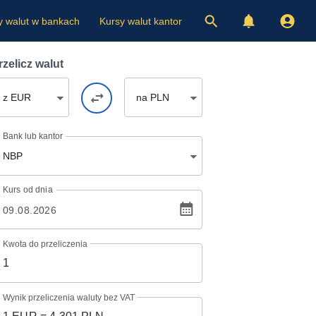
y walut w bankach
Kursy walut kantor
rzelicz walut
z EUR
na PLN
Bank lub kantor
NBP
Kurs
od dnia
Kwota do przeliczenia
Wynik przeliczenia waluty bez VAT