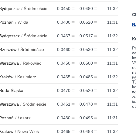
Bydgoszcz
Śródmieście
0.0450
0.0480
11:32
C
Poznań
Wilda
0.0400
0.0520
11:31
N
Bydgoszcz
Śródmieście
0.0467
0.0517
11:32
K
Pr
Rzeszów
Śródmieście
0.0460
0.0530
11:32
wy
k
V
Warszawa
Rakowiec
0.0450
0.0500
11:31
od
n
Kraków
Kazimierz
0.0465
0.0485
11:32
w
Tu
k
Ruda Śląska
0.0470
0.0520
11:32
w
z
k
Warszawa
Śródmieście
0.0461
0.0478
11:31
o
Poznań
Łazarz
0.0430
0.0495
11:31
Kraków
Nowa Wieś
0.0465
0.0488
11:32