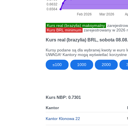
Kurs real (brazylia) maksymalny
zarejestrow
Kurs BRL minimum
zarejestrowany w 2026 r
Kurs real (brazylia) BRL
,
sobota 08.08
Kursy podane są dla wybranej kwoty w euro l
UWAGA! Kantory mogą wyświetlać korzystne k
≤100
1000
2000
Kurs NBP: 0.7301
Kantor
Kantor Klonowa 22