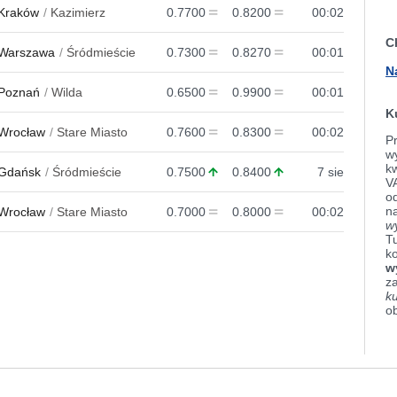
Kraków
Kazimierz
0.7700
0.8200
00:02
C
Warszawa
Śródmieście
0.7300
0.8270
00:01
N
Poznań
Wilda
0.6500
0.9900
00:01
K
Wrocław
Stare Miasto
0.7600
0.8300
00:02
Pr
wy
k
Gdańsk
Śródmieście
0.7500
0.8400
7 sie
V
od
n
Wrocław
Stare Miasto
0.7000
0.8000
00:02
w
Tu
k
w
z
k
o