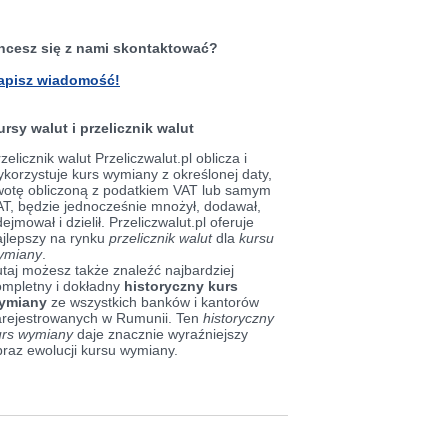
hcesz się z nami skontaktować?
apisz wiadomość!
ursy walut i przelicznik walut
zelicznik walut Przeliczwalut.pl oblicza i
korzystuje kurs wymiany z określonej daty,
wotę obliczoną z podatkiem VAT lub samym
AT, będzie jednocześnie mnożył, dodawał,
ejmował i dzielił. Przeliczwalut.pl oferuje
ajlepszy na rynku
przelicznik walut
dla
kursu
ymiany
.
taj możesz także znaleźć najbardziej
ompletny i dokładny
historyczny kurs
ymiany
ze wszystkich banków i kantorów
arejestrowanych w Rumunii. Ten
historyczny
urs wymiany
daje znacznie wyraźniejszy
braz ewolucji kursu wymiany.