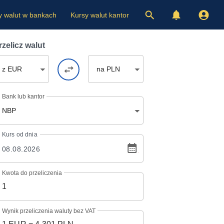
y walut w bankach
Kursy walut kantor
rzelicz walut
z EUR
na PLN
Bank lub kantor
NBP
Kurs
od dnia
Kwota do przeliczenia
Wynik przeliczenia waluty bez VAT