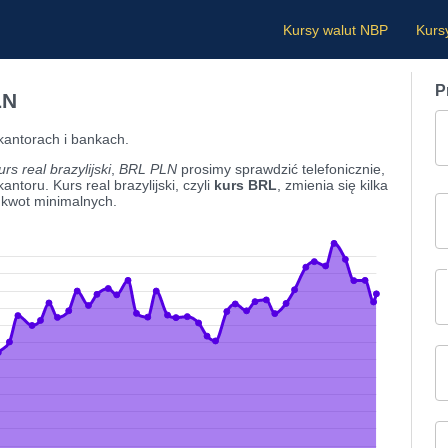
Kursy walut NBP
Kurs
P
LN
 kantorach i bankach.
urs real brazylijski
,
BRL PLN
prosimy sprawdzić telefonicznie,
ntoru. Kurs real brazylijski, czyli
kurs BRL
, zmienia się kilka
 kwot minimalnych.