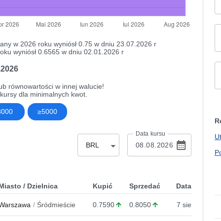
any w 2026 roku wyniósł 0.75 w dniu 23.07.2026 r
oku wyniósł 0.6565 w dniu 02.01.2026 r
.2026
ub równowartości w innej walucie!
ursy dla minimalnych kwot.
3000
≥5000
R
Data kursu
U
BRL
P
Miasto / Dzielnica
Kupić
Sprzedać
Data
Warszawa
Śródmieście
0.7590
0.8050
7 sie