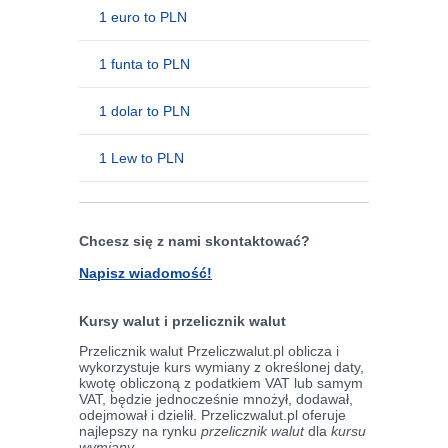
1 euro to PLN
1 funta to PLN
1 dolar to PLN
1 Lew to PLN
Chcesz się z nami skontaktować?
Napisz wiadomość!
Kursy walut i przelicznik walut
Przelicznik walut Przeliczwalut.pl oblicza i
wykorzystuje kurs wymiany z określonej daty,
kwotę obliczoną z podatkiem VAT lub samym
VAT, będzie jednocześnie mnożył, dodawał,
odejmował i dzielił. Przeliczwalut.pl oferuje
najlepszy na rynku
przelicznik walut
dla
kursu
wymiany
.