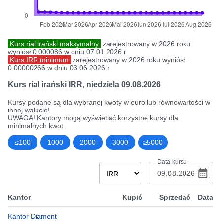
Kurs rial irański maksymalny
zarejestrowany w 2026 roku
wyniósł 0.000086 w dniu 07.01.2026 r
Kurs IRR minimum
zarejestrowany w 2026 roku wyniósł
0.00000266 w dniu 03.06.2026 r
Kurs rial irański IRR
,
niedziela 09.08.2026
Kursy podane są dla wybranej kwoty w euro lub równowartości w
innej walucie!
UWAGA! Kantory mogą wyświetlać korzystne kursy dla
minimalnych kwot.
≤100
1000
2000
3000
≥5000
Data kursu
Kantor
Kupić
Sprzedać
Data
Kantor Diament