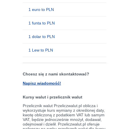
1 euro to PLN
1 funta to PLN
1 dolar to PLN
1 Lew to PLN
Chcesz się z nami skontaktować?
Napisz wiadomość!
Kursy walut i przelicznik walut
Przelicznik walut Przeliczwalut.pl oblicza i
wykorzystuje kurs wymiany z określonej daty,
kwotę obliczoną z podatkiem VAT lub samym
VAT, będzie jednocześnie mnożył, dodawał,
odejmował i dzielił. Przeliczwalut.pl oferuje
najlepszy na rynku
przelicznik walut
dla
kursu