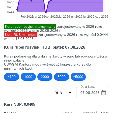
Kurs rubel rosyjski maksymalny
zarejestrowany w 2026 roku
wyniósł 0.0516 w dniu 20.05.2026 r
Kurs RUB minimum
zarejestrowany w 2026 roku wyniósł 0.0444
w dniu 18.03.2026 r
Kurs rubel rosyjski RUB
,
piątek 07.08.2026
Kursy podane są dla wybranej kwoty w euro lub równowartości w
innej walucie!
UWAGA! Kantory mogą wyświetlać korzystne kursy dla
minimalnych kwot.
≤100
1000
2000
3000
≥5000
Data kursu
Kurs NBP: 0.0465
Kantor
Kupić
Sprzedać
Data